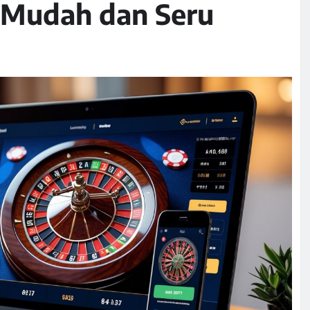
 Mudah dan Seru