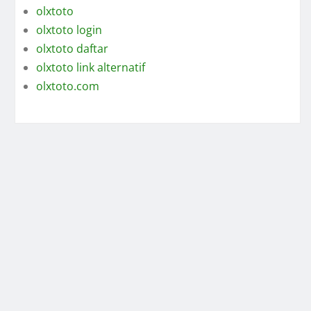
olxtoto
olxtoto login
olxtoto daftar
olxtoto link alternatif
olxtoto.com