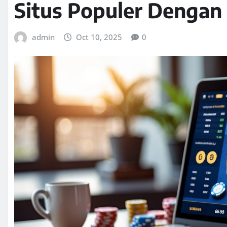
Situs Populer Dengan
admin
Oct 10, 2025
0