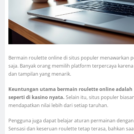
Bermain roulette online di situs populer menawarkan
saja. Banyak orang memilih platform terpercaya karen
dan tampilan yang menarik.
Keuntungan utama bermain roulette online adal
seperti di kasino nyata.
Selain itu, situs populer bi
mendapatkan nilai lebih dari setiap taruhan.
Pengguna juga dapat belajar aturan permainan dengan 
Sensasi dan keseruan roulette tetap terasa, bahkan saa