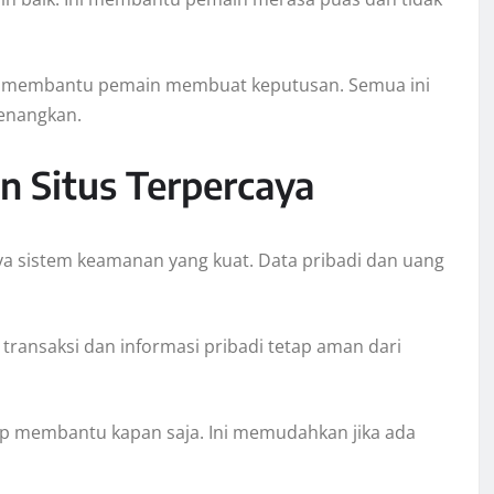
juga membantu pemain membuat keputusan. Semua ini
enangkan.
 Situs Terpercaya
nya sistem keamanan yang kuat. Data pribadi dan uang
transaksi dan informasi pribadi tetap aman dari
siap membantu kapan saja. Ini memudahkan jika ada