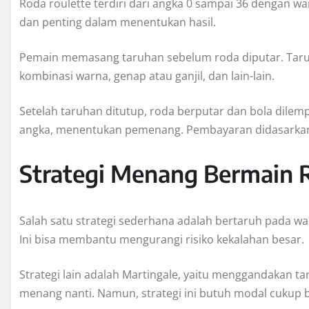
Roda roulette terdiri dari angka 0 sampai 36 dengan w
dan penting dalam menentukan hasil.
Pemain memasang taruhan sebelum roda diputar. Taruh
kombinasi warna, genap atau ganjil, dan lain-lain.
Setelah taruhan ditutup, roda berputar dan bola dilemp
angka, menentukan pemenang. Pembayaran didasarkan
Strategi Menang Bermain R
Salah satu strategi sederhana adalah bertaruh pada w
Ini bisa membantu mengurangi risiko kekalahan besar.
Strategi lain adalah Martingale, yaitu menggandakan ta
menang nanti. Namun, strategi ini butuh modal cukup be